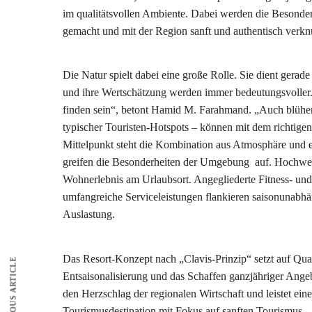
im qualitätsvollen Ambiente. Dabei werden die Besonderh
gemacht und mit der Region sanft und authentisch verkn
Die Natur spielt dabei eine große Rolle. Sie dient gerade
und ihre Wertschätzung werden immer bedeutungsvoller.
finden sein“, betont Hamid M. Farahmand. „Auch blühen
typischer Touristen-Hotspots – können mit dem richtige
Mittelpunkt steht die Kombination aus Atmosphäre und e
greifen die Besonderheiten der Umgebung auf. Hochwert
Wohnerlebnis am Urlaubsort. Angegliederte Fitness- un
umfangreiche Serviceleistungen flankieren saisonunabhä
Auslastung.
Das Resort-Konzept nach „Clavis-Prinzip“ setzt auf Qual
PREVIOUS ARTICLE
Entsaisonalisierung und das Schaffen ganzjähriger Angeb
den Herzschlag der regionalen Wirtschaft und leistet ei
Tourismusdestination mit Fokus auf sanften Tourismus.