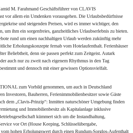
nt Hamid M. Farahmand Geschäftsführer von CLAVIS
vor allem ein Umdenken vorausgehen. Die Urlaubsbedürfnisse
ergiekrise und steigenden Preisen, wird es immer wichtiger, den
, um ihm ein sorgenfreies, ganzheitliches Urlaubserlebnis zu bieten.
gebote rund um einen nachhaltigen Urlaub werden zukünftig mehr
tliche Erholungskonzepte fernab vom Hotelaufenthalt. Ferienhäuser
ter Beliebtheit, denn sie passen perfekt zum Zeitgeist. Autark
oder auch nur zu zweit nach eigenem Rhythmus in den Tag
bestimmt und dennoch mit einer gewissen Optionsvielfalt.
ATIONAL zum Vorbild genommen, um auch in Deutschland
ren Investoren, Bauherren, Ferienimmobilienbesitzer sowie Gäste
ach dem „Clavis-Prinzip“: Inmitten naturschöner Umgebung finden
rmietung und Immobilienbesitz als Kapitalanlage inklusive
etriebsgesellschaft kümmert sich um die Instandhaltung,
ervice vor Ort (House Keeping, Schlüsselübergabe,
rig vom hohen Erholungswert durch einen Rundum-Sorglos-Aufenthalt