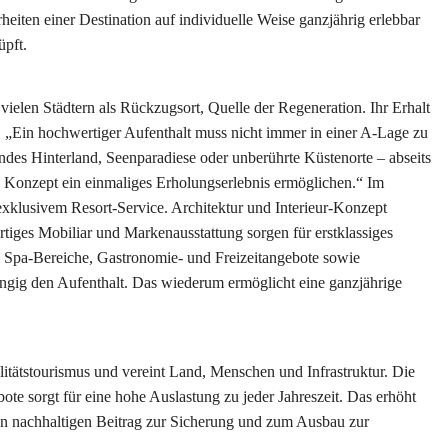
eiten einer Destination auf individuelle Weise ganzjährig erlebbar
üpft.
 vielen Städtern als Rückzugsort, Quelle der Regeneration. Ihr Erhalt
 „Ein hochwertiger Aufenthalt muss nicht immer in einer A-Lage zu
des Hinterland, Seenparadiese oder unberührte Küstenorte – abseits
n Konzept ein einmaliges Erholungserlebnis ermöglichen.“ Im
xklusivem Resort-Service. Architektur und Interieur-Konzept
iges Mobiliar und Markenausstattung sorgen für erstklassiges
d Spa-Bereiche, Gastronomie- und Freizeitangebote sowie
ngig den Aufenthalt. Das wiederum ermöglicht eine ganzjährige
itätstourismus und vereint Land, Menschen und Infrastruktur. Die
ote sorgt für eine hohe Auslastung zu jeder Jahreszeit. Das erhöht
nen nachhaltigen Beitrag zur Sicherung und zum Ausbau zur