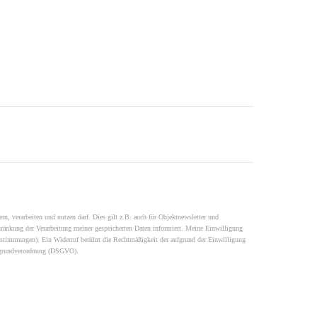
n, verarbeiten und nutzen darf. Dies gilt z.B. auch für Objektnewsletter und
änkung der Verarbeitung meiner gespeicherten Daten informiert. Meine Einwilligung
bestimmungen). Ein Widerruf berührt die Rechtmäßigkeit der aufgrund der Einwilligung
utzgrundverordnung (DSGVO).