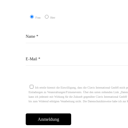
Frau
Herr
Please leave this field empty.
Ich erteile hiermit die Einwilligung, dass die Clavis International GmbH mich p
Einladungen zu Veranstaltungen/Firmenevents. Über den unten stehenden Link „Daten
kann ich jederzeit mit Wirkung für die Zukunft gegenüber Clavis International GmbH w
bis zum Widerruf erfolgten Verarbeitung nicht. Die Datenschutzhinweise habe ich zu