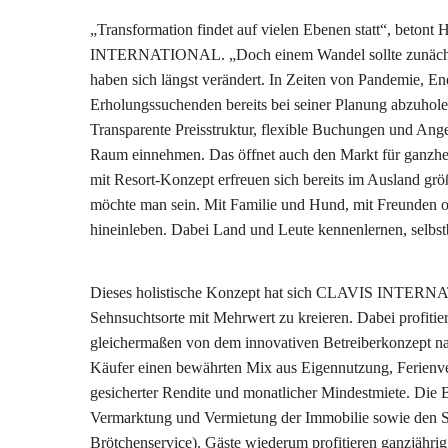
„Transformation findet auf vielen Ebenen statt“, beto
INTERNATIONAL. „Doch einem Wandel sollte zunächst 
haben sich längst verändert. In Zeiten von Pandemie, En
Erholungssuchenden bereits bei seiner Planung abzuholen
Transparente Preisstruktur, flexible Buchungen und An
Raum einnehmen. Das öffnet auch den Markt für ganzhei
mit Resort-Konzept erfreuen sich bereits im Ausland größ
möchte man sein. Mit Familie und Hund, mit Freunden 
hineinleben. Dabei Land und Leute kennenlernen, selbst
Dieses holistische Konzept hat sich CLAVIS INTERN
Sehnsuchtsorte mit Mehrwert zu kreieren. Dabei profitie
gleichermaßen von dem innovativen Betreiberkonzept n
Käufer einen bewährten Mix aus Eigennutzung, Ferienve
gesicherter Rendite und monatlicher Mindestmiete. Die B
Vermarktung und Vermietung der Immobilie sowie den S
Brötchenservice). Gäste wiederum profitieren ganzjäh