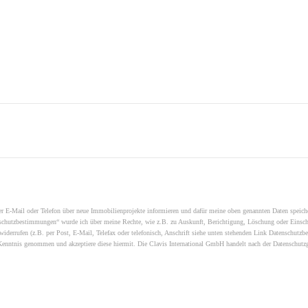
er E-Mail oder Telefon über neue Immobilienprojekte informieren und dafür meine oben genannten Daten speicher
schutzbestimmungen“ wurde ich über meine Rechte, wie z.B. zu Auskunft, Berichtigung, Löschung oder Einschr
iderrufen (z.B. per Post, E-Mail, Telefax oder telefonisch, Anschrift siehe unten stehenden Link Datenschutz
r Kenntnis genommen und akzeptiere diese hiermit. Die Clavis International GmbH handelt nach der Datensch