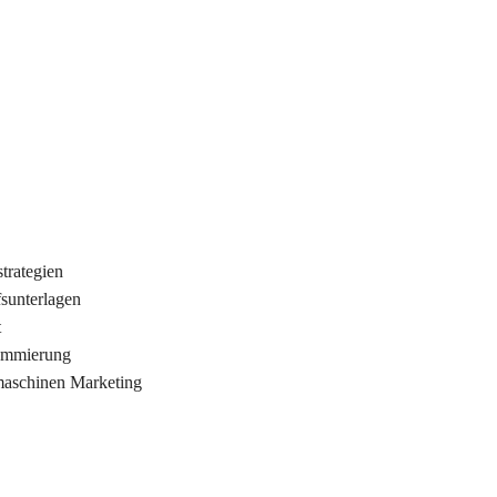
trategien
fsunterlagen
t
rammierung
maschinen Marketing