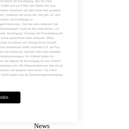
teile hiermit die Einwilligung, dass die Clavis
al GmbH mich per E-Mail oder Telefon über neue
rojekte informieren und dafür meine oben genannten
ern, verarbeiten und nutzen darf. Dies gilt z.B. auch
ewsletter und Einladungen zu
ngen/Firmenevents. Über den unten stehenden Link
zbestimmungen" wurde ich über meine Rechte, wie
kunft, Berichtigung, Löschung oder Einschränkung der
 meiner gespeicherten Daten informiert. Meine
 kann ich jederzeit mit Wirkung für die Zukunft
lavis International GmbH widerrufen (z.B. per Post,
fax oder telefonisch, Anschrift siehe unten stehenden
chutzbestimmungen). Ein Widerruf berührt die
eit der aufgrund der Einwilligung bis zum Widerruf
rarbeitung nicht. Die Datenschutzhinweise habe ich zur
nommen und akzeptiere diese hiermit. Die Clavis
al GmbH handelt nach der Datenschutzgrundverordnung
News