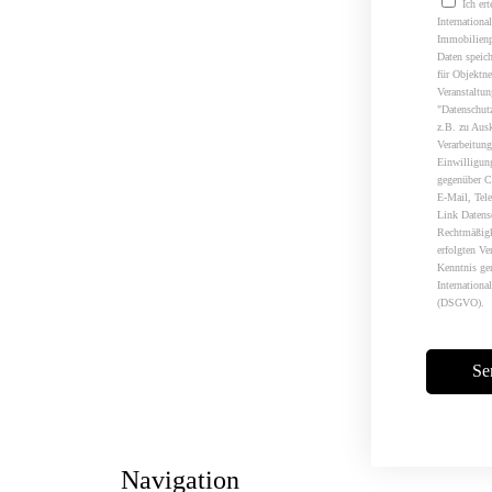
Ich er
Internation
Immobilienp
Daten speich
für Objektn
Veranstaltu
"Datenschut
z.B. zu Aus
Verarbeitung
Einwilligung
gegenüber C
E-Mail, Tele
Link Datens
Rechtmäßigk
erfolgten Ve
Kenntnis ge
Internation
(DSGVO).
Navigation