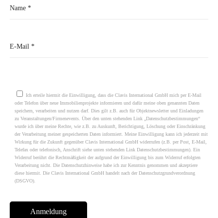
Please leave this field empty.
Ich erteile hiermit die Einwilligung, dass die Clavis International GmbH mich per E-Mail
oder Telefon über neue Immobilienprojekte informieren und dafür meine oben genannten Daten
speichern, verarbeiten und nutzen darf. Dies gilt z.B. auch für Objektnewsletter und Einladungen
zu Veranstaltungen/Firmenevents. Über den unten stehenden Link „Datenschutzbestimmungen“
wurde ich über meine Rechte, wie z.B. zu Auskunft, Berichtigung, Löschung oder Einschränkung
der Verarbeitung meiner gespeicherten Daten informiert. Meine Einwilligung kann ich jederzeit mit
Wirkung für die Zukunft gegenüber Clavis International GmbH widerrufen (z.B. per Post, E-Mail,
Telefax oder telefonisch, Anschrift siehe unten stehenden Link Datenschutzbestimmungen). Ein
Widerruf berührt die Rechtmäßigkeit der aufgrund der Einwilligung bis zum Widerruf erfolgten
Verarbeitung nicht. Die Datenschutzhinweise habe ich zur Kenntnis genommen und akzeptiere
diese hiermit. Die Clavis International GmbH handelt nach der Datenschutzgrundverordnung
(DSGVO).