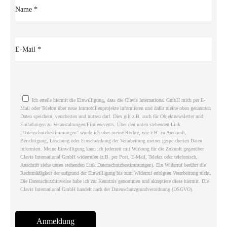
Please leave this field empty.
Ich erteile hiermit die Einwilligung, dass die Clavis International GmbH mich per E-
Mail oder Telefon über neue Immobilienprojekte informieren und dafür meine oben genannten
Daten speichern, verarbeiten und nutzen darf. Dies gilt z.B. auch für Objektnewsletter und
Einladungen zu Veranstaltungen/Firmenevents. Über den unten stehenden Link
„Datenschutzbestimmungen“ wurde ich über meine Rechte, wie z.B. zu Auskunft,
Berichtigung, Löschung oder Einschränkung der Verarbeitung meiner gespeicherten Daten
informiert. Meine Einwilligung kann ich jederzeit mit Wirkung für die Zukunft gegenüber
Clavis International GmbH widerrufen (z.B. per Post, E-Mail, Telefax oder telefonisch,
Anschrift siehe unten stehenden Link Datenschutzbestimmungen). Ein Widerruf berührt die
Rechtmäßigkeit der aufgrund der Einwilligung bis zum Widerruf erfolgten Verarbeitung nicht.
Die Datenschutzhinweise habe ich zur Kenntnis genommen und akzeptiere diese hiermit. Die
Clavis International GmbH handelt nach der Datenschutzgrundverordnung (DSGVO).