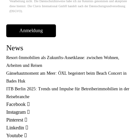
Verarbeitung nicht. Die Datenschutzhinweise habe ich zur Kenntnis genommen und akzeptiere
diese hiermit. Die Clavis International GmbH handelt nach der Datenschutzgrundverordnung
(DSGVO).
News
Resort-Immobilien als Zukunfts-Assetklasse: zwischen Wohnen,
Arbeiten und Reisen
Gänsehautmoment am Meer: ÖXL begeistert beim Beach Concert in
Bades Huk
ITB Berlin 2025: Trends und Impulse für Betreiberimmobilien in der
Reisebranche
Facebook
Instagram
Pinterest
Linkedin
Youtube