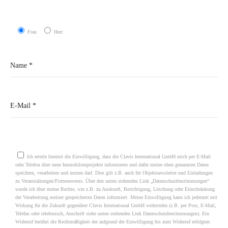
Frau
Herr
Please leave this field empty.
Ich erteile hiermit die Einwilligung, dass die Clavis International GmbH mich per E-Mail
oder Telefon über neue Immobilienprojekte informieren und dafür meine oben genannten Daten
speichern, verarbeiten und nutzen darf. Dies gilt z.B. auch für Objektnewsletter und Einladungen
zu Veranstaltungen/Firmenevents. Über den unten stehenden Link „Datenschutzbestimmungen“
wurde ich über meine Rechte, wie z.B. zu Auskunft, Berichtigung, Löschung oder Einschränkung
der Verarbeitung meiner gespeicherten Daten informiert. Meine Einwilligung kann ich jederzeit mit
Wirkung für die Zukunft gegenüber Clavis International GmbH widerrufen (z.B. per Post, E-Mail,
Telefax oder telefonisch, Anschrift siehe unten stehenden Link Datenschutzbestimmungen). Ein
Widerruf berührt die Rechtmäßigkeit der aufgrund der Einwilligung bis zum Widerruf erfolgten