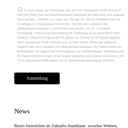
Please leave this field empty.
Ich erteile hiermit die Einwilligung, dass die Clavis International GmbH mich per E-
Mail oder Telefon über neue Immobilienprojekte informieren und dafür meine oben genannten
Daten speichern, verarbeiten und nutzen darf. Dies gilt z.B. auch für Objektnewsletter und
Einladungen zu Veranstaltungen/Firmenevents. Über den unten stehenden Link
„Datenschutzbestimmungen“ wurde ich über meine Rechte, wie z.B. zu Auskunft,
Berichtigung, Löschung oder Einschränkung der Verarbeitung meiner gespeicherten Daten
informiert. Meine Einwilligung kann ich jederzeit mit Wirkung für die Zukunft gegenüber
Clavis International GmbH widerrufen (z.B. per Post, E-Mail, Telefax oder telefonisch,
Anschrift siehe unten stehenden Link Datenschutzbestimmungen). Ein Widerruf berührt die
Rechtmäßigkeit der aufgrund der Einwilligung bis zum Widerruf erfolgten Verarbeitung nicht.
Die Datenschutzhinweise habe ich zur Kenntnis genommen und akzeptiere diese hiermit. Die
Clavis International GmbH handelt nach der Datenschutzgrundverordnung (DSGVO).
News
Resort-Immobilien als Zukunfts-Assetklasse: zwischen Wohnen,