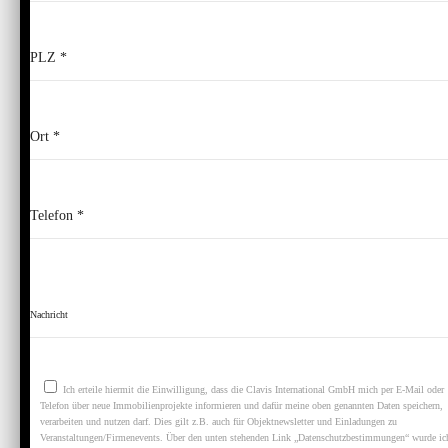
Please leave this field empty.
Ich erteile hiermit die Einwilligung, dass die Clavis International GmbH mich per E-Mail oder
Telefon über neue Immobilienprojekte informieren und dafür meine oben genannten Daten speichern,
verarbeiten und nutzen darf. Dies gilt z.B. auch für Objektnewsletter und Einladungen zu
Veranstaltungen/Firmenevents. Über den unten stehenden Link „Datenschutzbestimmungen“ wurde ic