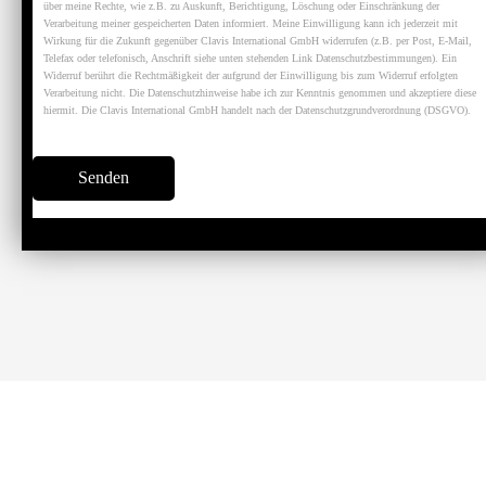
über meine Rechte, wie z.B. zu Auskunft, Berichtigung, Löschung oder Einschränkung der
Verarbeitung meiner gespeicherten Daten informiert. Meine Einwilligung kann ich jederzeit mit
Wirkung für die Zukunft gegenüber Clavis International GmbH widerrufen (z.B. per Post, E-Mail,
Telefax oder telefonisch, Anschrift siehe unten stehenden Link Datenschutzbestimmungen). Ein
Widerruf berührt die Rechtmäßigkeit der aufgrund der Einwilligung bis zum Widerruf erfolgten
Verarbeitung nicht. Die Datenschutzhinweise habe ich zur Kenntnis genommen und akzeptiere diese
hiermit. Die Clavis International GmbH handelt nach der Datenschutzgrundverordnung (DSGVO).