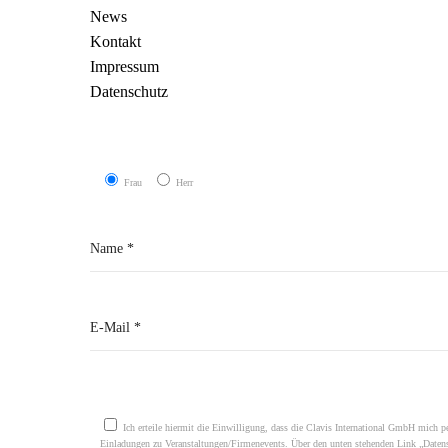
News
Kontakt
Impressum
Datenschutz
Frau
Herr
Please leave this field empty.
Ich erteile hiermit die Einwilligung, dass die Clavis International GmbH mich p
Einladungen zu Veranstaltungen/Firmenevents. Über den unten stehenden Link „Daten