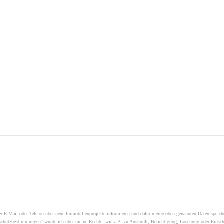
er E-Mail oder Telefon über neue Immobilienprojekte informieren und dafür meine oben genannten Daten speicher
schutzbestimmungen“ wurde ich über meine Rechte, wie z.B. zu Auskunft, Berichtigung, Löschung oder Einschr