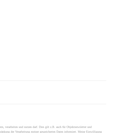
n, verarbeiten und nutzen darf. Dies gilt z.B. auch für Objektnewsletter und
änkung der Verarbeitung meiner gespeicherten Daten informiert. Meine Einwilligung