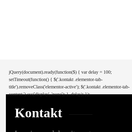
jQuery(document).ready(function($) { var delay = 100;
setTimeout(function() { $('.kontakt .elementor-tab-
title').removeClass('elementor-active'); $('.kontakt .elementor-tab-
content ').css('display', 'none'); }, delay); });
Kontakt