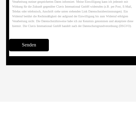
Verarbeitung meiner gespeicherten Daten informiert. Meine Einwilligung kann ich jederzeit mit
Wirkung für die Zukunft gegenüber Clavis International GmbH widerrufen (z.B. per Post, E-Mail,
Telefax oder telefonisch, Anschrift siehe unten stehenden Link Datenschutzbestimmungen). Ein
Widerruf berührt die Rechtmäßigkeit der aufgrund der Einwilligung bis zum Widerruf erfolgten
Verarbeitung nicht. Die Datenschutzhinweise habe ich zur Kenntnis genommen und akzeptiere diese
hiermit. Die Clavis International GmbH handelt nach der Datenschutzgrundverordnung (DSGVO).