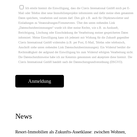
Please leave this field empty.
Ich erteile hiermit die Einwilligung, dass die Clavis International GmbH mich per E-
Mail oder Telefon über neue Immobilienprojekte informieren und dafür meine oben genannten
Daten speichern, verarbeiten und nutzen darf. Dies gilt z.B. auch für Objektnewsletter und
Einladungen zu Veranstaltungen/Firmenevents. Über den unten stehenden Link
„Datenschutzbestimmungen“ wurde ich über meine Rechte, wie z.B. zu Auskunft,
Berichtigung, Löschung oder Einschränkung der Verarbeitung meiner gespeicherten Daten
informiert. Meine Einwilligung kann ich jederzeit mit Wirkung für die Zukunft gegenüber
Clavis International GmbH widerrufen (z.B. per Post, E-Mail, Telefax oder telefonisch,
Anschrift siehe unten stehenden Link Datenschutzbestimmungen). Ein Widerruf berührt die
Rechtmäßigkeit der aufgrund der Einwilligung bis zum Widerruf erfolgten Verarbeitung nicht.
Die Datenschutzhinweise habe ich zur Kenntnis genommen und akzeptiere diese hiermit. Die
Clavis International GmbH handelt nach der Datenschutzgrundverordnung (DSGVO).
News
Resort-Immobilien als Zukunfts-Assetklasse: zwischen Wohnen,