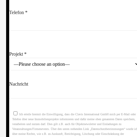
Telefon *
Please leave this field empty.
Projekt *
Nachricht
Ich erteile hiermit die Einwilligung, dass die Clavis International GmbH mich per E-Mail oder
Telefon über neue Immobilienprojekte informieren und dafür meine oben genannten Daten speichern,
verarbeiten und nutzen darf. Dies gilt z.B. auch für Objektnewsletter und Einladungen zu
Veranstaltungen/Firmenevents. Über den unten stehenden Link „Datenschutzbestimmungen“ wurde ic
über meine Rechte, wie z.B. zu Auskunft, Berichtigung, Löschung oder Einschränkung der