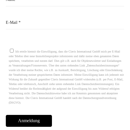
Please leave this field empty.
Ich erteile hiermit die Einwilligung, dass die Clavis International GmbH mich per E-Mail
oder Telefon über neue Immobilienprojekte informieren und dafür meine oben genannten Daten
speichern, verarbeiten und nutzen darf. Dies gilt z.B. auch für Objektnewsletter und Einladungen
zu Veranstaltungen/Firmenevents. Über den unten stehenden Link „Datenschutzbestimmungen“
wurde ich über meine Rechte, wie z.B. zu Auskunft, Berichtigung, Löschung oder Einschränkung
der Verarbeitung meiner gespeicherten Daten informiert. Meine Einwilligung kann ich jederzeit mit
Wirkung für die Zukunft gegenüber Clavis International GmbH widerrufen (z.B. per Post, E-Mail,
Telefax oder telefonisch, Anschrift siehe unten stehenden Link Datenschutzbestimmungen). Ein
Widerruf berührt die Rechtmäßigkeit der aufgrund der Einwilligung bis zum Widerruf erfolgten
Verarbeitung nicht. Die Datenschutzhinweise habe ich zur Kenntnis genommen und akzeptiere
diese hiermit. Die Clavis International GmbH handelt nach der Datenschutzgrundverordnung
(DSGVO).