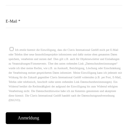
Please leave this field empty.
Ich erteile hiermit die Einwilligung, dass die Clavis International GmbH mich per E-Mail
oder Telefon über neue Immobilienprojekte informieren und dafür meine oben genannten Daten
speichern, verarbeiten und nutzen darf. Dies gilt z.B. auch für Objektnewsletter und Einladungen
zu Veranstaltungen/Firmenevents. Über den unten stehenden Link „Datenschutzbestimmungen“
wurde ich über meine Rechte, wie z.B. zu Auskunft, Berichtigung, Löschung oder Einschränkung
der Verarbeitung meiner gespeicherten Daten informiert. Meine Einwilligung kann ich jederzeit mit
Wirkung für die Zukunft gegenüber Clavis International GmbH widerrufen (z.B. per Post, E-Mail,
Telefax oder telefonisch, Anschrift siehe unten stehenden Link Datenschutzbestimmungen). Ein
Widerruf berührt die Rechtmäßigkeit der aufgrund der Einwilligung bis zum Widerruf erfolgten
Verarbeitung nicht. Die Datenschutzhinweise habe ich zur Kenntnis genommen und akzeptiere
diese hiermit. Die Clavis International GmbH handelt nach der Datenschutzgrundverordnung
(DSGVO).