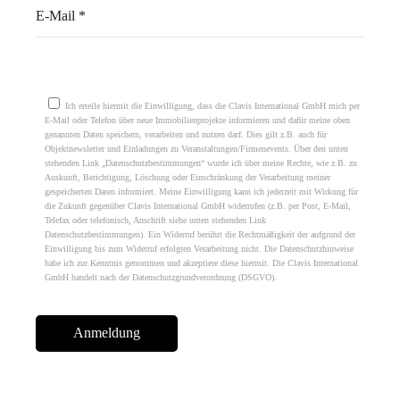
Please leave this field empty.
Ich erteile hiermit die Einwilligung, dass die Clavis International GmbH mich per
E-Mail oder Telefon über neue Immobilienprojekte informieren und dafür meine oben
genannten Daten speichern, verarbeiten und nutzen darf. Dies gilt z.B. auch für
Objektnewsletter und Einladungen zu Veranstaltungen/Firmenevents. Über den unten
stehenden Link „Datenschutzbestimmungen“ wurde ich über meine Rechte, wie z.B. zu
Auskunft, Berichtigung, Löschung oder Einschränkung der Verarbeitung meiner
gespeicherten Daten informiert. Meine Einwilligung kann ich jederzeit mit Wirkung für
die Zukunft gegenüber Clavis International GmbH widerrufen (z.B. per Post, E-Mail,
Telefax oder telefonisch, Anschrift siehe unten stehenden Link
Datenschutzbestimmungen). Ein Widerruf berührt die Rechtmäßigkeit der aufgrund der
Einwilligung bis zum Widerruf erfolgten Verarbeitung nicht. Die Datenschutzhinweise
habe ich zur Kenntnis genommen und akzeptiere diese hiermit. Die Clavis International
GmbH handelt nach der Datenschutzgrundverordnung (DSGVO).