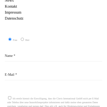
News
Kontakt
Impressum
Datenschutz
Frau
Herr
Please leave this field empty.
Ich erteile hiermit die Einwilligung, dass die Clavis International GmbH mich per E-Mail
oder Telefon über neue Immobilienprojekte informieren und dafür meine oben genannten Daten
speichern, verarbeiten und nutzen darf. Dies gilt z.B. auch für Objektnewsletter und Einladungen