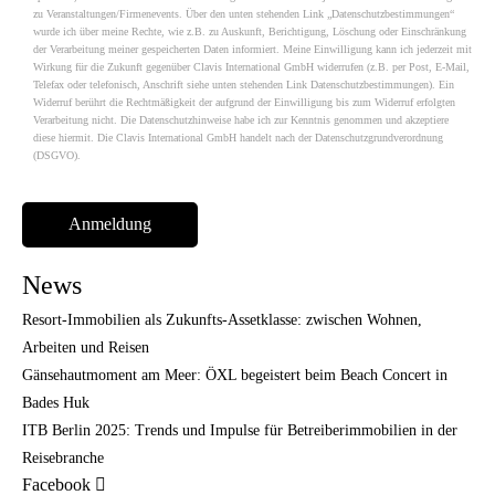
zu Veranstaltungen/Firmenevents. Über den unten stehenden Link „Datenschutzbestimmungen“
wurde ich über meine Rechte, wie z.B. zu Auskunft, Berichtigung, Löschung oder Einschränkung
der Verarbeitung meiner gespeicherten Daten informiert. Meine Einwilligung kann ich jederzeit mit
Wirkung für die Zukunft gegenüber Clavis International GmbH widerrufen (z.B. per Post, E-Mail,
Telefax oder telefonisch, Anschrift siehe unten stehenden Link Datenschutzbestimmungen). Ein
Widerruf berührt die Rechtmäßigkeit der aufgrund der Einwilligung bis zum Widerruf erfolgten
Verarbeitung nicht. Die Datenschutzhinweise habe ich zur Kenntnis genommen und akzeptiere
diese hiermit. Die Clavis International GmbH handelt nach der Datenschutzgrundverordnung
(DSGVO).
News
Resort-Immobilien als Zukunfts-Assetklasse: zwischen Wohnen,
Arbeiten und Reisen
Gänsehautmoment am Meer: ÖXL begeistert beim Beach Concert in
Bades Huk
ITB Berlin 2025: Trends und Impulse für Betreiberimmobilien in der
Reisebranche
Facebook