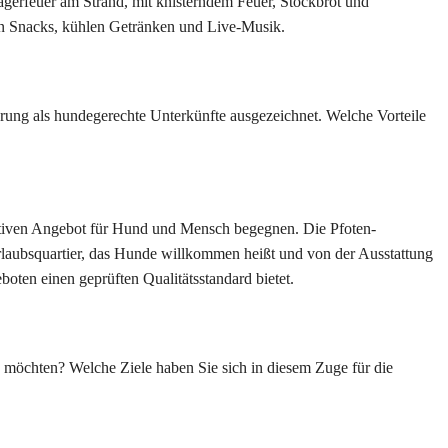
agerfeuer am Strand, mit knisterndem Feuer, Stockbrot und
en Snacks, kühlen Getränken und Live-Musik.
erung als hundegerechte Unterkünfte ausgezeichnet. Welche Vorteile
ktiven Angebot für Hund und Mensch begegnen. Die Pfoten-
Urlaubsquartier, das Hunde willkommen heißt und von der Ausstattung
boten einen geprüften Qualitätsstandard bietet.
n möchten? Welche Ziele haben Sie sich in diesem Zuge für die