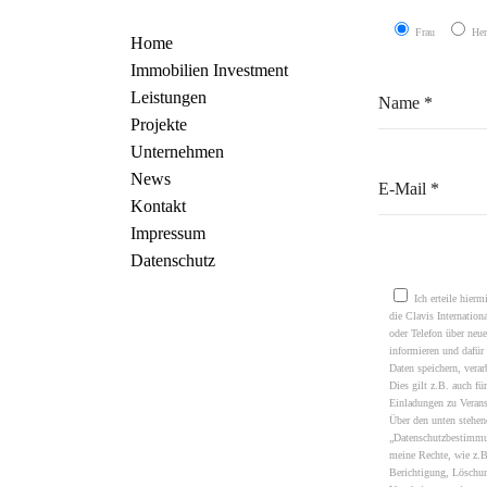
Frau
Her
Home
Immobilien Investment
Leistungen
Projekte
Unternehmen
News
Kontakt
Impressum
Datenschutz
Please leave this field e
Ich erteile hierm
die Clavis Internati
oder Telefon über neu
informieren und dafür
Daten speichern, verar
Dies gilt z.B. auch fü
Einladungen zu Verans
Über den unten stehe
„Datenschutzbestimmu
meine Rechte, wie z.B
Berichtigung, Löschu