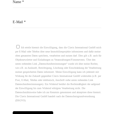
Please leave this field empty.
Ich erteile hiermit die Einwilligung, dass die Clavis International GmbH mich
per E-Mail oder Telefon über neue Immobilienprojekte informieren und dafür meine
oben genannten Daten speichern, verarbeiten und nutzen darf. Dies gilt z.B. auch für
Objektnewsletter und Einladungen zu Veranstaltungen/Firmenevents. Über den
unten stehenden Link „Datenschutzbestimmungen“ wurde ich über meine Rechte,
wie z.B. zu Auskunft, Berichtigung, Löschung oder Einschränkung der Verarbeitung
meiner gespeicherten Daten informiert. Meine Einwilligung kann ich jederzeit mit
Wirkung für die Zukunft gegenüber Clavis International GmbH widerrufen (z.B. per
Post, E-Mail, Telefax oder telefonisch, Anschrift siehe unten stehenden Link
Datenschutzbestimmungen). Ein Widerruf berührt die Rechtmäßigkeit der aufgrund
der Einwilligung bis zum Widerruf erfolgten Verarbeitung nicht. Die
Datenschutzhinweise habe ich zur Kenntnis genommen und akzeptiere diese hiermit.
Die Clavis International GmbH handelt nach der Datenschutzgrundverordnung
(DSGVO).