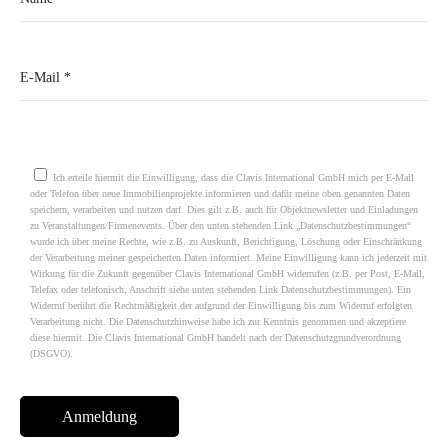
Please leave this field empty.
Ich erteile hiermit die Einwilligung, dass die Clavis International GmbH mich per E-Mail
oder Telefon über neue Immobilienprojekte informieren und dafür meine oben genannten Daten
speichern, verarbeiten und nutzen darf. Dies gilt z.B. auch für Objektnewsletter und Einladungen
zu Veranstaltungen/Firmenevents. Über den unten stehenden Link „Datenschutzbestimmungen“
wurde ich über meine Rechte, wie z.B. zu Auskunft, Berichtigung, Löschung oder Einschränkung
der Verarbeitung meiner gespeicherten Daten informiert. Meine Einwilligung kann ich jederzeit mit
Wirkung für die Zukunft gegenüber Clavis International GmbH widerrufen (z.B. per Post, E-Mail,
Telefax oder telefonisch, Anschrift siehe unten stehenden Link Datenschutzbestimmungen). Ein
Widerruf berührt die Rechtmäßigkeit der aufgrund der Einwilligung bis zum Widerruf erfolgten
Verarbeitung nicht. Die Datenschutzhinweise habe ich zur Kenntnis genommen und akzeptiere
diese hiermit. Die Clavis International GmbH handelt nach der Datenschutzgrundverordnung
(DSGVO).