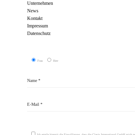
Unternehmen
News
Kontakt
Impressum
Datenschutz
Frau
Herr
Please leave this field empty.
Ich erteile hiermit die Einwilligung, dass die Clavis International GmbH mich p