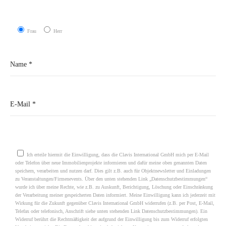
Frau
Herr
Please leave this field empty.
Ich erteile hiermit die Einwilligung, dass die Clavis International GmbH mich per E-Mail
oder Telefon über neue Immobilienprojekte informieren und dafür meine oben genannten Daten
speichern, verarbeiten und nutzen darf. Dies gilt z.B. auch für Objektnewsletter und Einladungen
zu Veranstaltungen/Firmenevents. Über den unten stehenden Link „Datenschutzbestimmungen“
wurde ich über meine Rechte, wie z.B. zu Auskunft, Berichtigung, Löschung oder Einschränkung
der Verarbeitung meiner gespeicherten Daten informiert. Meine Einwilligung kann ich jederzeit mit
Wirkung für die Zukunft gegenüber Clavis International GmbH widerrufen (z.B. per Post, E-Mail,
Telefax oder telefonisch, Anschrift siehe unten stehenden Link Datenschutzbestimmungen). Ein
Widerruf berührt die Rechtmäßigkeit der aufgrund der Einwilligung bis zum Widerruf erfolgten