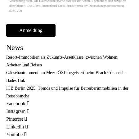
Verarbeitung nicht. Die Datenschutzhinweise habe ich zur Kenntnis genommen und akzeptiere
diese hiermit. Die Clavis International GmbH handelt nach der Datenschutzgrundverordnung
(DSGVO).
News
Resort-Immobilien als Zukunfts-Assetklasse: zwischen Wohnen,
Arbeiten und Reisen
Gänsehautmoment am Meer: ÖXL begeistert beim Beach Concert in
Bades Huk
ITB Berlin 2025: Trends und Impulse für Betreiberimmobilien in der
Reisebranche
Facebook
Instagram
Pinterest
Linkedin
Youtube