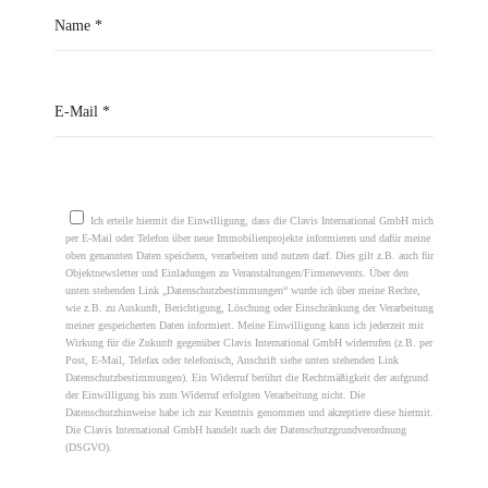
Please leave this field empty.
Ich erteile hiermit die Einwilligung, dass die Clavis International GmbH mich
per E-Mail oder Telefon über neue Immobilienprojekte informieren und dafür meine
oben genannten Daten speichern, verarbeiten und nutzen darf. Dies gilt z.B. auch für
Objektnewsletter und Einladungen zu Veranstaltungen/Firmenevents. Über den
unten stehenden Link „Datenschutzbestimmungen“ wurde ich über meine Rechte,
wie z.B. zu Auskunft, Berichtigung, Löschung oder Einschränkung der Verarbeitung
meiner gespeicherten Daten informiert. Meine Einwilligung kann ich jederzeit mit
Wirkung für die Zukunft gegenüber Clavis International GmbH widerrufen (z.B. per
Post, E-Mail, Telefax oder telefonisch, Anschrift siehe unten stehenden Link
Datenschutzbestimmungen). Ein Widerruf berührt die Rechtmäßigkeit der aufgrund
der Einwilligung bis zum Widerruf erfolgten Verarbeitung nicht. Die
Datenschutzhinweise habe ich zur Kenntnis genommen und akzeptiere diese hiermit.
Die Clavis International GmbH handelt nach der Datenschutzgrundverordnung
(DSGVO).