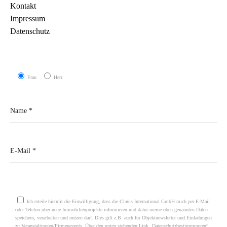
Kontakt
Impressum
Datenschutz
Frau
Herr
Please leave this field empty.
Ich erteile hiermit die Einwilligung, dass die Clavis International GmbH mich per E-Mail
oder Telefon über neue Immobilienprojekte informieren und dafür meine oben genannten Daten
speichern, verarbeiten und nutzen darf. Dies gilt z.B. auch für Objektnewsletter und Einladungen
zu Veranstaltungen/Firmenevents. Über den unten stehenden Link „Datenschutzbestimmungen“