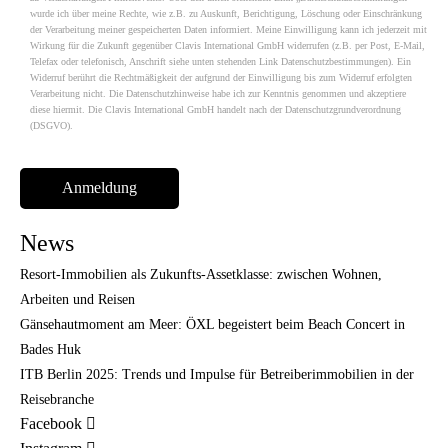
wurde ich über meine Rechte, wie z.B. zu Auskunft, Berichtigung, Löschung oder Einschränkung
der Verarbeitung meiner gespeicherten Daten informiert. Meine Einwilligung kann ich jederzeit mit
Wirkung für die Zukunft gegenüber Clavis International GmbH widerrufen (z.B. per Post, E-Mail,
Telefax oder telefonisch, Anschrift siehe unten stehenden Link Datenschutzbestimmungen). Ein
Widerruf berührt die Rechtmäßigkeit der aufgrund der Einwilligung bis zum Widerruf erfolgten
Verarbeitung nicht. Die Datenschutzhinweise habe ich zur Kenntnis genommen und akzeptiere
diese hiermit. Die Clavis International GmbH handelt nach der Datenschutzgrundverordnung
(DSGVO).
News
Resort-Immobilien als Zukunfts-Assetklasse: zwischen Wohnen,
Arbeiten und Reisen
Gänsehautmoment am Meer: ÖXL begeistert beim Beach Concert in
Bades Huk
ITB Berlin 2025: Trends und Impulse für Betreiberimmobilien in der
Reisebranche
Facebook