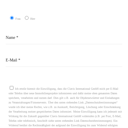
Frau
Herr
Please leave this field empty.
Ich erteile hiermit die Einwilligung, dass die Clavis International GmbH mich per E-Mail
oder Telefon über neue Immobilienprojekte informieren und dafür meine oben genannten Daten
speichern, verarbeiten und nutzen darf. Dies gilt z.B. auch für Objektnewsletter und Einladungen
zu Veranstaltungen/Firmenevents. Über den unten stehenden Link „Datenschutzbestimmungen“
wurde ich über meine Rechte, wie z.B. zu Auskunft, Berichtigung, Löschung oder Einschränkung
der Verarbeitung meiner gespeicherten Daten informiert. Meine Einwilligung kann ich jederzeit mit
Wirkung für die Zukunft gegenüber Clavis International GmbH widerrufen (z.B. per Post, E-Mail,
Telefax oder telefonisch, Anschrift siehe unten stehenden Link Datenschutzbestimmungen). Ein
Widerruf berührt die Rechtmäßigkeit der aufgrund der Einwilligung bis zum Widerruf erfolgten