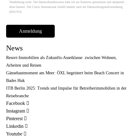
Verarbeitung nicht. Die Datenschutzhinweise habe ich zur Kenntnis genommen und akzeptiere
diese hiermit. Die Clavis International GmbH handelt nach der Datenschutzgrundverordnung
(DSGVO).
News
Resort-Immobilien als Zukunfts-Assetklasse: zwischen Wohnen,
Arbeiten und Reisen
Gänsehautmoment am Meer: ÖXL begeistert beim Beach Concert in
Bades Huk
ITB Berlin 2025: Trends und Impulse für Betreiberimmobilien in der
Reisebranche
Facebook
Instagram
Pinterest
Linkedin
Youtube