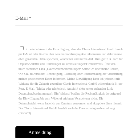
Please leave this field empty.
Ich erteile hiermit die Einwilligung, dass die Clavis International GmbH mich
per E-Mail oder Telefon über neue Immobilienprojekte informieren und dafür meine
oben genannten Daten speichern, verarbeiten und nutzen darf. Dies gilt z.B. auch für
Objektnewsletter und Einladungen zu Veranstaltungen/Firmenevents. Über den
unten stehenden Link „Datenschutzbestimmungen“ wurde ich über meine Rechte,
wie z.B. zu Auskunft, Berichtigung, Löschung oder Einschränkung der Verarbeitung
meiner gespeicherten Daten informiert. Meine Einwilligung kann ich jederzeit mit
Wirkung für die Zukunft gegenüber Clavis International GmbH widerrufen (z.B. per
Post, E-Mail, Telefax oder telefonisch, Anschrift siehe unten stehenden Link
Datenschutzbestimmungen). Ein Widerruf berührt die Rechtmäßigkeit der aufgrund
der Einwilligung bis zum Widerruf erfolgten Verarbeitung nicht. Die
Datenschutzhinweise habe ich zur Kenntnis genommen und akzeptiere diese hiermit.
Die Clavis International GmbH handelt nach der Datenschutzgrundverordnung
(DSGVO).