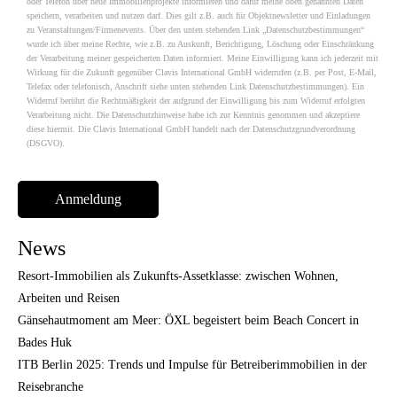
oder Telefon über neue Immobilienprojekte informieren und dafür meine oben genannten Daten
speichern, verarbeiten und nutzen darf. Dies gilt z.B. auch für Objektnewsletter und Einladungen
zu Veranstaltungen/Firmenevents. Über den unten stehenden Link „Datenschutzbestimmungen“
wurde ich über meine Rechte, wie z.B. zu Auskunft, Berichtigung, Löschung oder Einschränkung
der Verarbeitung meiner gespeicherten Daten informiert. Meine Einwilligung kann ich jederzeit mit
Wirkung für die Zukunft gegenüber Clavis International GmbH widerrufen (z.B. per Post, E-Mail,
Telefax oder telefonisch, Anschrift siehe unten stehenden Link Datenschutzbestimmungen). Ein
Widerruf berührt die Rechtmäßigkeit der aufgrund der Einwilligung bis zum Widerruf erfolgten
Verarbeitung nicht. Die Datenschutzhinweise habe ich zur Kenntnis genommen und akzeptiere
diese hiermit. Die Clavis International GmbH handelt nach der Datenschutzgrundverordnung
(DSGVO).
News
Resort-Immobilien als Zukunfts-Assetklasse: zwischen Wohnen,
Arbeiten und Reisen
Gänsehautmoment am Meer: ÖXL begeistert beim Beach Concert in
Bades Huk
ITB Berlin 2025: Trends und Impulse für Betreiberimmobilien in der
Reisebranche