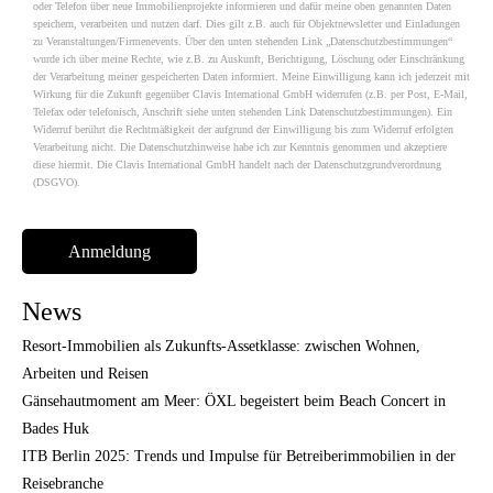
oder Telefon über neue Immobilienprojekte informieren und dafür meine oben genannten Daten
speichern, verarbeiten und nutzen darf. Dies gilt z.B. auch für Objektnewsletter und Einladungen
zu Veranstaltungen/Firmenevents. Über den unten stehenden Link „Datenschutzbestimmungen“
wurde ich über meine Rechte, wie z.B. zu Auskunft, Berichtigung, Löschung oder Einschränkung
der Verarbeitung meiner gespeicherten Daten informiert. Meine Einwilligung kann ich jederzeit mit
Wirkung für die Zukunft gegenüber Clavis International GmbH widerrufen (z.B. per Post, E-Mail,
Telefax oder telefonisch, Anschrift siehe unten stehenden Link Datenschutzbestimmungen). Ein
Widerruf berührt die Rechtmäßigkeit der aufgrund der Einwilligung bis zum Widerruf erfolgten
Verarbeitung nicht. Die Datenschutzhinweise habe ich zur Kenntnis genommen und akzeptiere
diese hiermit. Die Clavis International GmbH handelt nach der Datenschutzgrundverordnung
(DSGVO).
News
Resort-Immobilien als Zukunfts-Assetklasse: zwischen Wohnen,
Arbeiten und Reisen
Gänsehautmoment am Meer: ÖXL begeistert beim Beach Concert in
Bades Huk
ITB Berlin 2025: Trends und Impulse für Betreiberimmobilien in der
Reisebranche