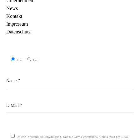
Unternehmen
News
Kontakt
Impressum
Datenschutz
Frau
Herr
Please leave this field empty.
Ich erteile hiermit die Einwilligung, dass die Clavis International GmbH mich per E-Mail