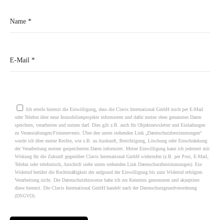
Please leave this field empty.
Ich erteile hiermit die Einwilligung, dass die Clavis International GmbH mich per E-Mail
oder Telefon über neue Immobilienprojekte informieren und dafür meine oben genannten Daten
speichern, verarbeiten und nutzen darf. Dies gilt z.B. auch für Objektnewsletter und Einladungen
zu Veranstaltungen/Firmenevents. Über den unten stehenden Link „Datenschutzbestimmungen“
wurde ich über meine Rechte, wie z.B. zu Auskunft, Berichtigung, Löschung oder Einschränkung
der Verarbeitung meiner gespeicherten Daten informiert. Meine Einwilligung kann ich jederzeit mit
Wirkung für die Zukunft gegenüber Clavis International GmbH widerrufen (z.B. per Post, E-Mail,
Telefax oder telefonisch, Anschrift siehe unten stehenden Link Datenschutzbestimmungen). Ein
Widerruf berührt die Rechtmäßigkeit der aufgrund der Einwilligung bis zum Widerruf erfolgten
Verarbeitung nicht. Die Datenschutzhinweise habe ich zur Kenntnis genommen und akzeptiere
diese hiermit. Die Clavis International GmbH handelt nach der Datenschutzgrundverordnung
(DSGVO).