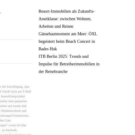
Resort-Immobilien als Zukunfts-
r
Assetklasse: zwischen Wohnen,
Arbeiten und Reisen
Gänsehautmoment am Meer: ÖXL
begeistert beim Beach Concert in
Bades Huk
ITB Berlin 2025: Trends und
Impulse für Betreiberimmobilien in
der Reisebranche
pty.
it die Einwilligung, dass
onal GmbH mich per E-Mail
e Immobilienprojekte
 meine oben genannten
beiten und nutzen darf.
r Objektnewsletter und
taltungen/Firmenevents.
nden Link
ngen“ wurde ich über
. zu Auskunft,
ng oder Einschränkung der