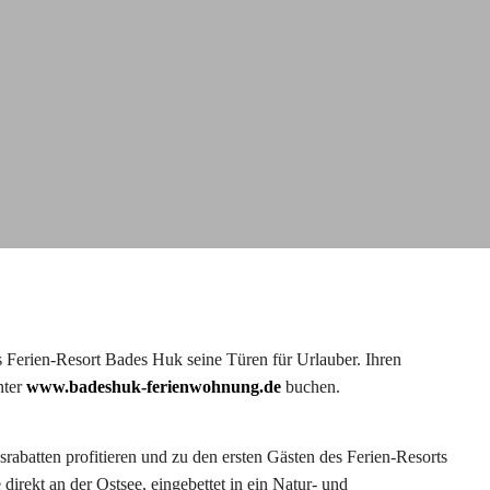
s Ferien-Resort Bades Huk seine Türen für Urlauber. Ihren
nter
www.badeshuk-ferienwohnung.de
buchen.
rabatten profitieren und zu den ersten Gästen des Ferien-Resorts
direkt an der Ostsee, eingebettet in ein Natur- und