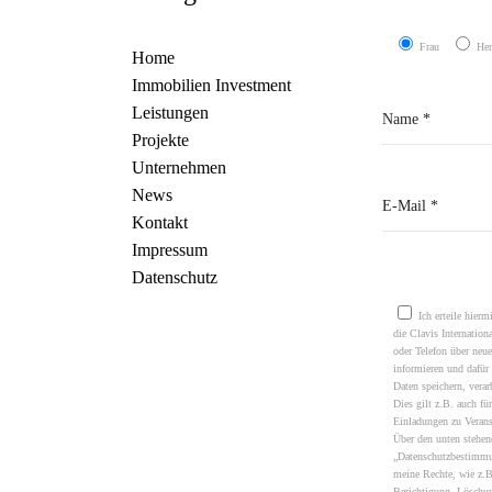
Frau
Her
Home
Immobilien Investment
Leistungen
Projekte
Unternehmen
News
Kontakt
Impressum
Please leave this field em
Datenschutz
Ich erteile hierm
die Clavis Internati
oder Telefon über neu
informieren und dafür
Daten speichern, verar
Dies gilt z.B. auch fü
Einladungen zu Verans
Über den unten stehe
„Datenschutzbestimmu
meine Rechte, wie z.B
Berichtigung, Löschu