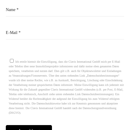
Please leave this field empty.
Ich erteile hiermit die Einwilligung, dass die Clavis International GmbH mich per E-Mail
oder Telefon über neue Immobilienprojekte informieren und dafür meine oben genannten Daten
speichern, verarbeiten und nutzen darf. Dies gilt z.B. auch für Objektnewsletter und Einladungen
zu Veranstaltungen/Firmenevents. Über den unten stehenden Link „Datenschutzbestimmungen“
wurde ich über meine Rechte, wie z.B. zu Auskunft, Berichtigung, Löschung oder Einschränkung
der Verarbeitung meiner gespeicherten Daten informiert. Meine Einwilligung kann ich jederzeit mit
Wirkung für die Zukunft gegenüber Clavis International GmbH widerrufen (z.B. per Post, E-Mail,
Telefax oder telefonisch, Anschrift siehe unten stehenden Link Datenschutzbestimmungen). Ein
Widerruf berührt die Rechtmäßigkeit der aufgrund der Einwilligung bis zum Widerruf erfolgten
Verarbeitung nicht. Die Datenschutzhinweise habe ich zur Kenntnis genommen und akzeptiere
diese hiermit. Die Clavis International GmbH handelt nach der Datenschutzgrundverordnung
(DSGVO).