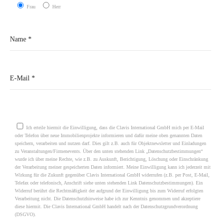
Frau
Herr
Please leave this field empty.
Ich erteile hiermit die Einwilligung, dass die Clavis International GmbH mich per E-Mail
oder Telefon über neue Immobilienprojekte informieren und dafür meine oben genannten Daten
speichern, verarbeiten und nutzen darf. Dies gilt z.B. auch für Objektnewsletter und Einladungen
zu Veranstaltungen/Firmenevents. Über den unten stehenden Link „Datenschutzbestimmungen“
wurde ich über meine Rechte, wie z.B. zu Auskunft, Berichtigung, Löschung oder Einschränkung
der Verarbeitung meiner gespeicherten Daten informiert. Meine Einwilligung kann ich jederzeit mit
Wirkung für die Zukunft gegenüber Clavis International GmbH widerrufen (z.B. per Post, E-Mail,
Telefax oder telefonisch, Anschrift siehe unten stehenden Link Datenschutzbestimmungen). Ein
Widerruf berührt die Rechtmäßigkeit der aufgrund der Einwilligung bis zum Widerruf erfolgten
Verarbeitung nicht. Die Datenschutzhinweise habe ich zur Kenntnis genommen und akzeptiere
diese hiermit. Die Clavis International GmbH handelt nach der Datenschutzgrundverordnung
(DSGVO).