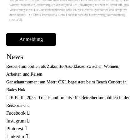
Widerruf berührt die Rechtmäßigkeit der aufgrund der Einwilligung bis zum Widerruf erfolgten
Verarbeitung nicht. Die Datenschutzhinweise habe ich zur Kenntnis genommen und akzeptiere
diese hiermit. Die Clavis International GmbH handelt nach der Datenschutzgrundverordnung
(DSGVO).
News
Resort-Immobilien als Zukunfts-Assetklasse: zwischen Wohnen,
Arbeiten und Reisen
Gänsehautmoment am Meer: ÖXL begeistert beim Beach Concert in
Bades Huk
ITB Berlin 2025: Trends und Impulse für Betreiberimmobilien in der
Reisebranche
Facebook
Instagram
Pinterest
Linkedin