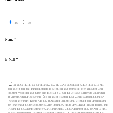
Frau
Herr
Please leave this field empty.
Ich erteile hiermit die Einwilligung, dass die Clavis International GmbH mich per E-Mail
oder Telefon über neue Immobilienprojekte informieren und dafür meine oben genannten Daten
speichern, verarbeiten und nutzen darf. Dies gilt z.B. auch für Objektnewsletter und Einladungen
zu Veranstaltungen/Firmenevents. Über den unten stehenden Link „Datenschutzbestimmungen“
wurde ich über meine Rechte, wie z.B. zu Auskunft, Berichtigung, Löschung oder Einschränkung
der Verarbeitung meiner gespeicherten Daten informiert. Meine Einwilligung kann ich jederzeit mit
Wirkung für die Zukunft gegenüber Clavis International GmbH widerrufen (z.B. per Post, E-Mail,
Telefax oder telefonisch, Anschrift siehe unten stehenden Link Datenschutzbestimmungen). Ein